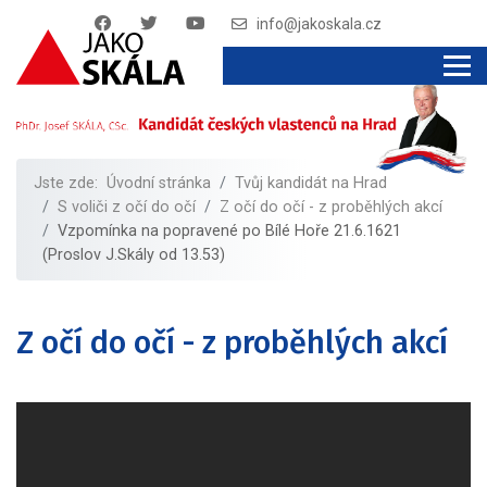
info@jakoskala.cz
Jste zde:
Úvodní stránka
Tvůj kandidát na Hrad
S voliči z očí do očí
Z očí do očí - z proběhlých akcí
Vzpomínka na popravené po Bílé Hoře 21.6.1621
(Proslov J.Skály od 13.53)
Z očí do očí - z proběhlých akcí