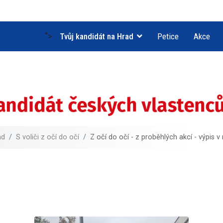
">
Tvůj kandidát na Hrad
Petice
Akce
ad
S voliči z očí do očí
Z očí do očí - z proběhlých akcí - výpis 