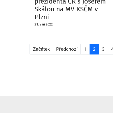
prezidenta ČR s Josefem
Skálou na MV KSČM v
Plzni
21. září 2022
Začátek
Předchozí
1
2
3