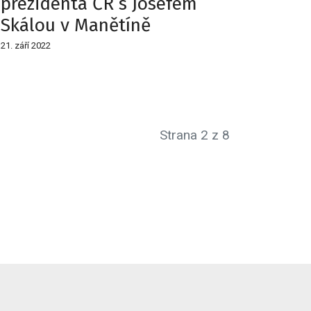
prezidenta ČR s Josefem
Skálou v Manětíně
21. září 2022
Strana 2 z 8