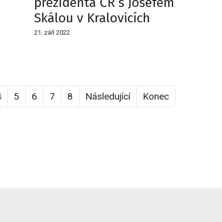
prezidenta ČR s Josefem
Skálou v Kralovicích
21. září 2022
4
5
6
7
8
Následující
Konec